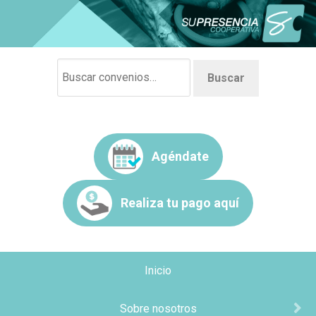
Buscar
Agéndate
Realiza tu pago aquí
Inicio
Sobre nosotros