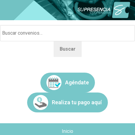
Buscar
Agéndate
Realiza tu pago aquí
Inicio