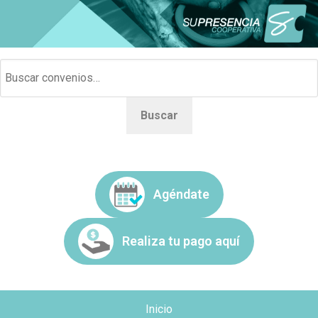
Buscar
Agéndate
Realiza tu pago aquí
Inicio