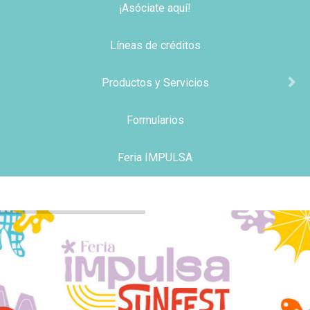
¡Asóciate aquí!
Líneas de créditos
Productos y Servicios
Formularios
Feria IMPULSA