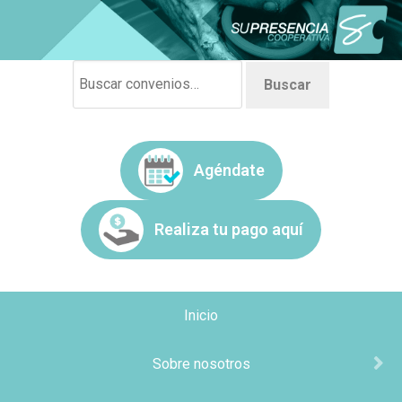
Buscar
Agéndate
Realiza tu pago aquí
Inicio
Sobre nosotros